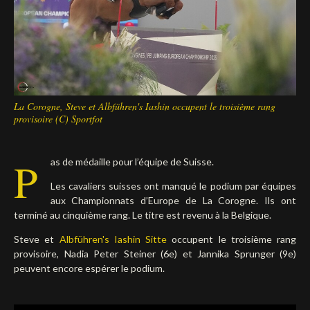
Deutsch
La Corogne, Steve et Albführen's Iashin occupent le troisième rang
provisoire (C) Sportfot
P
as de médaille pour l’équipe de Suisse.
Les cavaliers suisses ont manqué le podium par équipes
aux Championnats d’Europe de La Corogne. Ils ont
terminé au cinquième rang. Le titre est revenu à la Belgique.
Steve et
Albführen's Iashin Sitte
occupent le troisième rang
provisoire, Nadia Peter Steiner (6e) et Jannika Sprunger (9e)
peuvent encore espérer le podium.