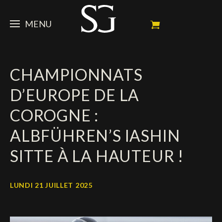
MENU
STEVE
CHAMPIONNATS
ACTUALITÉ
Portrait
D’EUROPE DE LA
Palmarès
CHEVAUX
News
COROGNE :
Ambassadeur
Dossiers
SPONSORS
Mes chevaux de concours
ALBFÜHREN’S IASHIN
Calendrier
En souvenir de
FAN ZONE
Propriétaires
SITTE À LA HAUTEUR !
Galeries photos
Etalon reproducteur
Sponsors officiels
SHOP
Autographes
Prochains concours
LUNDI 21 JUILLET 2025
Résultats
Vidéos
Partenaires officiels
Social Newsroom
Français
Contacts médias
English