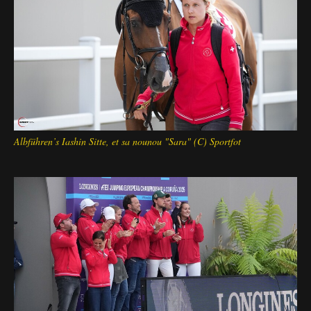
Albführen’s Iashin Sitte, et sa nounou "Sara" (C) Sportfot