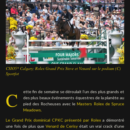
Deutsch
CSIO5* Calgary; Rolex Grand Prix Steve et Venard sur le podium (C)
Sportfot
C
ette fin de semaine se déroulait l’un des plus grands et
des plus beaux événements équestres de la planète au
pied des Rocheuses avec le
Masters Rolex de Spruce
Meadows.
Le Grand Prix dominical CPKC présenté par Rolex
a démontré
une fois de plus que
Venard de Cerisy
était un vrai crack d’une