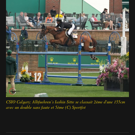
CSIO Calgary; Albfuehren’s Iashin Sitte se classait 2ème d'une 155cm
avec un double sans faute et 5ème (C) Sportfot