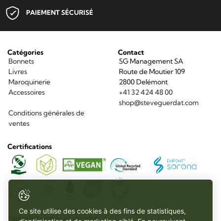
PAIEMENT SÉCURISÉ
Catégories
Contact
Bonnets
SG Management SA
Livres
Route de Moutier 109
Maroquinerie
2800 Delémont
Accessoires
+41 32 424 48 00
shop@steveguerdat.com
Conditions générales de
ventes
Certifications
Sorona
Global
Vegan
Recycled
Standard
Matières
Matières
Organic
Recycled
Post
Water
Oeko
Recyclées
Bio
Textile
Polyamide
Consumer
Repellent
Tex
Standard
Recycled
Polyester
Ce site utilise des cookies à des fins de statistiques,
Paiement simple et sécurisé