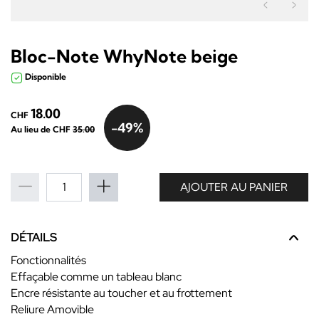
Précéden
Sui
Bloc-Note WhyNote beige
Disponible
18.00
CHF
-49%
Au lieu de CHF
35.00
AJOUTER AU PANIER
DÉTAILS
Fonctionnalités
Effaçable comme un tableau blanc
Encre résistante au toucher et au frottement
Reliure Amovible