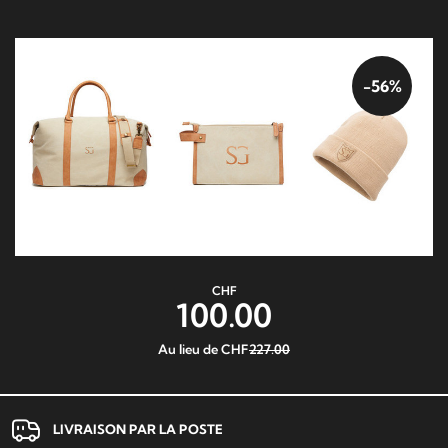
-56%
CHF
100.00
Au lieu de CHF
227.00
LIVRAISON PAR LA POSTE