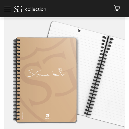
Afficher
la
navigation
BONNETS
LIVRES
MAROQUINERIE
ACCESSOIRES
DÉSTOCKAGE