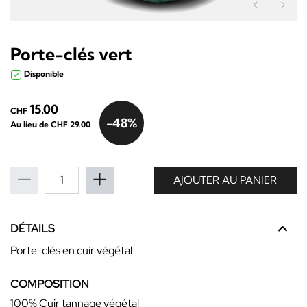
Précéden
Sui
Porte-clés vert
Disponible
15.00
CHF
-48%
Au lieu de CHF
29.00
AJOUTER AU PANIER
DÉTAILS
Porte-clés en cuir végétal
COMPOSITION
100% Cuir tannage végétal