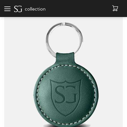
Afficher
la
navigation
BONNETS
LIVRES
MAROQUINERIE
ACCESSOIRES
DÉSTOCKAGE