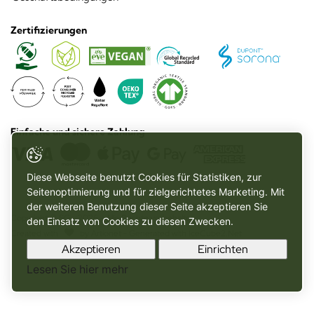
Zertifizierungen
Sorona
Global
Vegan
Recycled
Standard
Wiederverwertete
Organisches
Organic
Recycled
Post
Water
Oeko
Materialien
Material
Textile
Polyamide
Consumer
Repellent
Tex
Standard
Recycled
Polyester
Einfache und sichere Zahlung
Diese Webseite benutzt Cookies für Statistiken, zur
Seitenoptimierung und für zielgerichtetes Marketing. Mit
der weiteren Benutzung dieser Seite akzeptieren Sie
Copyright © SG - 2026 - Alle Rechte vorbehalten
den Einsatz von Cookies zu diesen Zwecken.
Created with
by
Artionet
-
Generated with IceCube2.Net
Akzeptieren
Einrichten
Lesen Sie hier mehr