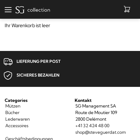
Afficher
la
Ihr Warenkorb ist leer
navigation
MÜTZEN
BÜCHER
LIEFERUNG PER POST
SICHERES BEZAHLEN
Categories
Kontakt
LEDERWAREN
ACCESSOIRES
Mützen
SG Management SA
AUSVERKAUF
Bücher
Route de Moutier 109
Lederwaren
2800 Delémont
Accessoires
+41 32 424 48 00
shop@steveguerdat.com
Geschäftsbedingungen