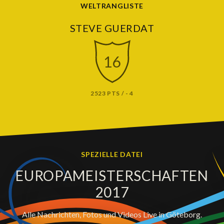
WELTRANGLISTE
STEVE GUERDAT
16
2523 PTS / - 4
SPEZIELLE DATEI
EUROPAMEISTERSCHAFTEN
2017
Alle Nachrichten, Fotos und Videos Live in Göteborg.