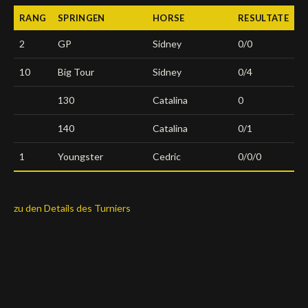
RANG
SPRINGEN
HORSE
RESULTATE
Deutsch
2
GP
Sidney
0/0
10
Big Tour
Sidney
0/4
130
Catalina
0
140
Catalina
0/1
1
Youngster
Cedric
0/0/0
zu den Details des Turniers