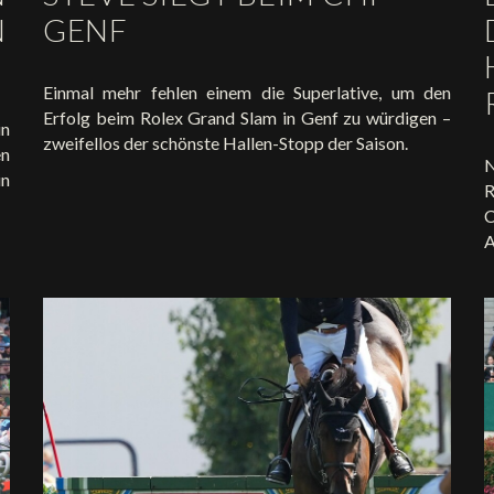
N
GENF
Einmal mehr fehlen einem die Superlative, um den
Erfolg beim Rolex Grand Slam in Genf zu würdigen –
in
zweifellos der schönste Hallen-Stopp der Saison.
en
N
in
R
C
A