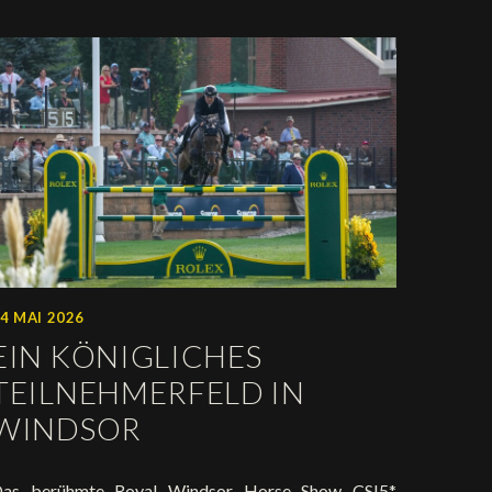
4 MAI 2026
EIN KÖNIGLICHES
TEILNEHMERFELD IN
WINDSOR
as berühmte Royal Windsor Horse Show CSI5*