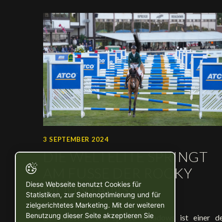
3 SEPTEMBER 2024
DIE WELTELITE SPRINGT
AM FUSSE DER ROCKY M
Diese Webseite benutzt Cookies für
OUNTAINS.
Statistiken, zur Seitenoptimierung und für
zielgerichtetes Marketing. Mit der weiteren
Benutzung dieser Seite akzeptieren Sie
Das Masters von Spruce Meadows ist einer d