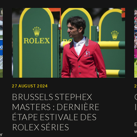
27 AUGUST 2024
2
BRUSSELS STEPHEX
MASTERS : DERNIÈRE
ÉTAPE ESTIVALE DES
E
ROLEX SÉRIES
w
er