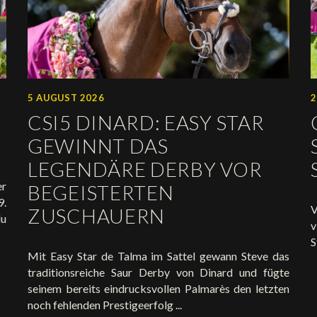
5 AUGUST 2026
2
CSI5 DINARD: EASY STAR
GEWINNT DAS
LEGENDÄRE DERBY VOR
r
BEGEISTERTEN
9.
V
ZUSCHAUERN
du
v
S
Mit Easy Star de Talma im Sattel gewann Steve das
traditionsreiche Saur Derby von Dinard und fügte
seinem bereits eindrucksvollen Palmarès den letzten
noch fehlenden Prestigeerfolg ...