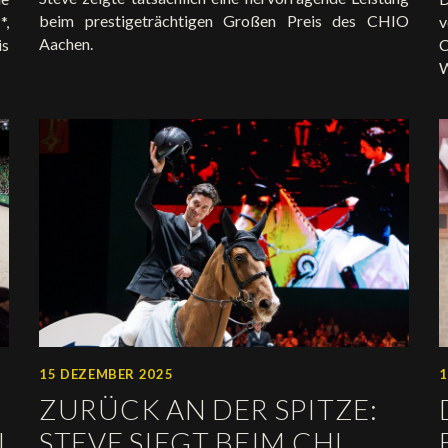
beim prestigeträchtigen Großen Preis des CHIO
*,
v
Aachen.
is
C
W
15 DEZEMBER 2025
1
ZURÜCK AN DER SPITZE:
N
STEVE SIEGT BEIM CHI