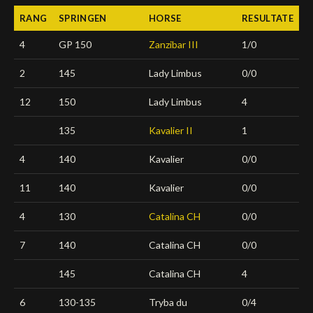
RANG
SPRINGEN
HORSE
RESULTATE
Deutsch
4
GP 150
Zanzibar III
1/0
2
145
Lady Limbus
0/0
12
150
Lady Limbus
4
135
Kavalier II
1
4
140
Kavalier
0/0
11
140
Kavalier
0/0
4
130
Catalina CH
0/0
7
140
Catalina CH
0/0
145
Catalina CH
4
6
130-135
Tryba du
0/4