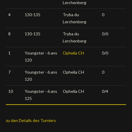
Lerchenberg
4
130-135
Tryba du
0
Lerchenberg
8
130-135
Tryba du
0/0
Lerchenberg
1
Youngster - 6 ans
Ophelia CH
0/0
120
7
Youngster - 6 ans
Ophelia CH
0
120
10
Youngster - 6 ans
Ophelia CH
0/4
125
zu den Details des Turniers