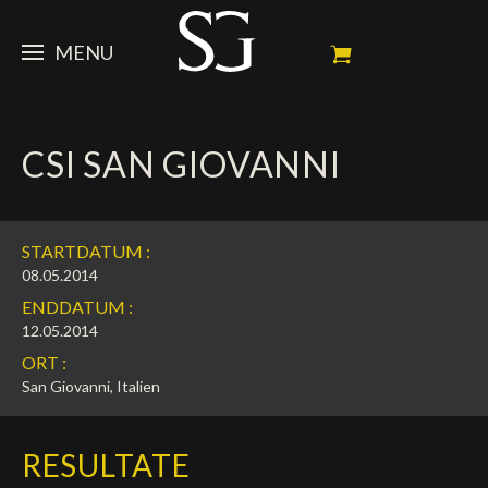
MENU
STEVE
CSI SAN GIOVANNI
NEWS
Porträt
Erfolge
PFERDE
News
STARTDATUM :
Ambassador
Dossiers
SPONSOREN
Meine Turnierpferde
08.05.2014
ENDDATUM :
Kalender
In memorium
FAN ZONE
Mäzene
12.05.2014
ORT :
Fotogalerie
Zuchthengst
Sponsoren
SHOP
Autogramm
Nächste Turniere
San Giovanni, Italien
Resultate
Videos
Partner
Social Newsroom
Français
RESULTATE
Presse
English