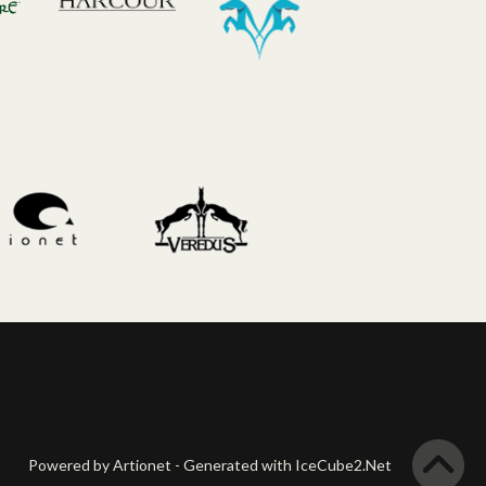
Powered by Artionet
-
Generated with IceCube2.Net