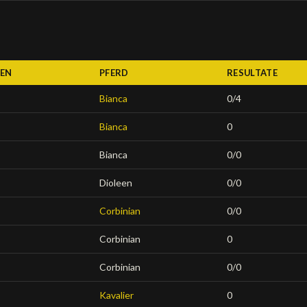
GEN
PFERD
RESULTATE
Bianca
0/4
Bianca
0
Bianca
0/0
Dioleen
0/0
Corbinian
0/0
Corbinian
0
Corbinian
0/0
Kavalier
0