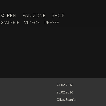
NSOREN
FAN ZONE
SHOP
OGALERIE
VIDEOS
PRESSE
24.02.2016
28.02.2016
Oliva, Spanien