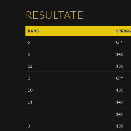
RESULTATE
RANG
SPRIN
5
GP
5
145
12
135
2
GP*
10
130
11
140
140
3
135