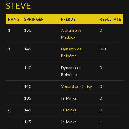
STEVE
Deutsch
RANG
SPRINGEN
PFERDE
RESULTATE
1
150
Albführen's
0
Maddox
1
145
Dynamix de
0/0
Belhême
140
Dynamix de
0
Belhême
140
Venard de Cerisy
0
135
Is-Minka
0
6
145
I
s-Minka
0
145
Is-Minka
4