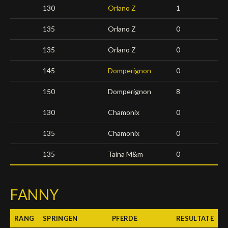
130
Orlano Z
1
135
Orlano Z
0
135
Orlano Z
0
145
Domperignon
0
150
Domperignon
8
130
Chamonix
0
135
Chamonix
0
135
Taina M&m
0
FANNY
RANG
SPRINGEN
PFERDE
RESULTATE