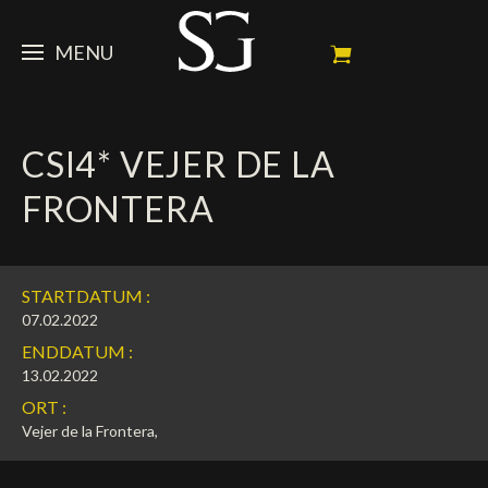
MENU
STEVE
CSI4* VEJER DE LA
NEWS
Porträt
FRONTERA
Erfolge
PFERDE
News
Ambassador
Dossiers
SPONSOREN
Meine Turnierpferde
STARTDATUM :
Kalender
In memorium
FAN ZONE
Mäzene
07.02.2022
ENDDATUM :
Fotogalerie
Zuchthengst
Sponsoren
SHOP
Autogramm
Nächste Turniere
13.02.2022
ORT :
Resultate
Videos
Partner
Social Newsroom
Français
Vejer de la Frontera,
Presse
English