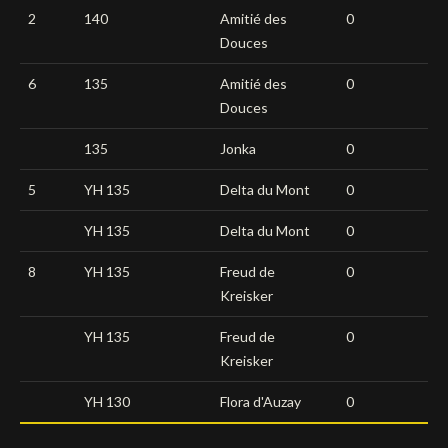
2
140
Amitié des
0
Douces
6
135
Amitié des
0
Douces
135
Jonka
0
5
YH 135
Delta du Mont
0
YH 135
Delta du Mont
0
8
YH 135
Freud de
0
Kreisker
YH 135
Freud de
0
Kreisker
YH 130
Flora d'Auzay
0