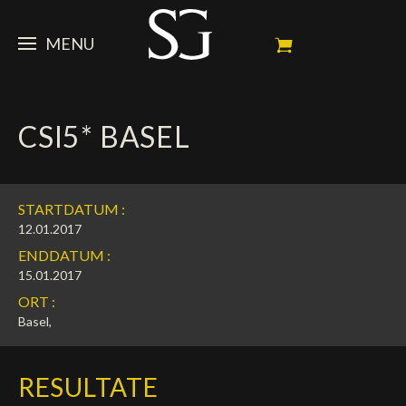
MENU
STEVE
CSI5* BASEL
NEWS
Porträt
Erfolge
PFERDE
News
STARTDATUM :
Ambassador
Dossiers
SPONSOREN
Meine Turnierpferde
12.01.2017
ENDDATUM :
Kalender
In memorium
FAN ZONE
Mäzene
15.01.2017
ORT :
Fotogalerie
Zuchthengst
Sponsoren
SHOP
Autogramm
Nächste Turniere
Basel,
Resultate
Videos
Partner
Social Newsroom
Français
RESULTATE
Presse
English