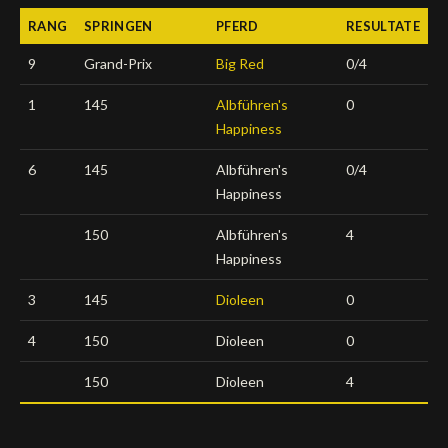
RANG
SPRINGEN
PFERD
RESULTATE
Deutsch
9
Grand-Prix
Big Red
0/4
1
145
Albführen's
0
Happiness
6
145
Albführen's
0/4
Happiness
150
Albführen's
4
Happiness
3
145
Dioleen
0
4
150
Dioleen
0
150
Dioleen
4