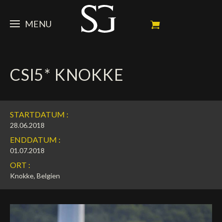
MENU
STEVE
CSI5* KNOKKE
NEWS
Porträt
Erfolge
PFERDE
News
STARTDATUM :
Ambassador
Dossiers
SPONSOREN
Meine Turnierpferde
28.06.2018
ENDDATUM :
Kalender
In memorium
FAN ZONE
Mäzene
01.07.2018
ORT :
Fotogalerie
Zuchthengst
Sponsoren
SHOP
Autogramm
Nächste Turniere
Knokke, Belgien
Resultate
Videos
Partner
Social Newsroom
Français
Presse
English