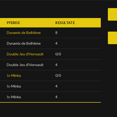
PFERDE
RESULTATE
Dynamix de Belhême
8
Dynamix de Belhême
4
Double Jeu d'Honvault
0/0
Double Jeu d'Honvault
4
Is-Minka
0/0
Is-Minka
4
Is-Minka
4