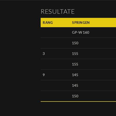
RESULTATE
RANG
SPRINGEN
GP-W 160
150
3
155
155
9
145
145
150