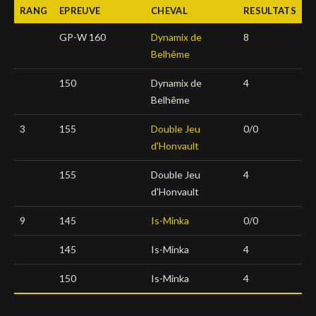
RANG
EPREUVE
CHEVAL
RESULTATS
Deutsch
GP-W 160
Dynamix de
8
Belhême
150
Dynamix de
4
Belhême
3
155
Double Jeu
0/0
d'Honvault
155
Double Jeu
4
d'Honvault
9
145
Is-Minka
0/0
145
Is-Minka
4
150
Is-Minka
4