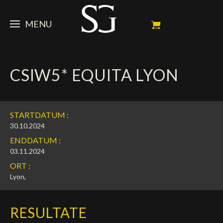
MENU
STEVE
CSIW5* EQUITA LYON
NEWS
Porträt
Erfolge
PFERDE
News
STARTDATUM :
Ambassador
Dossiers
SPONSOREN
Meine Turnierpferde
30.10.2024
ENDDATUM :
Kalender
In memorium
FAN ZONE
Mäzene
03.11.2024
ORT :
Fotogalerie
Zuchthengst
Sponsoren
SHOP
Autogramm
Nächste Turniere
Lyon,
Resultate
Videos
Partner
Social Newsroom
Français
RESULTATE
Presse
English