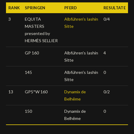
RANK
SPRINGEN
PFERD
RESULTATE
Deutsch
3
EQUITA
Albführen's Iashin
0/4
MASTERS
Sitte
presented by
HERMÈS SELLIER
GP 160
Albführen's Iashin
4
Sitte
145
Albführen's Iashin
0
Sitte
13
GP5*W 160
Dynamix de
0/2
Belhême
150
Dynamix de
0
Belhême