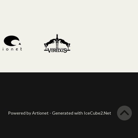
Powered by Artionet
-
Generated with IceCube2.Net