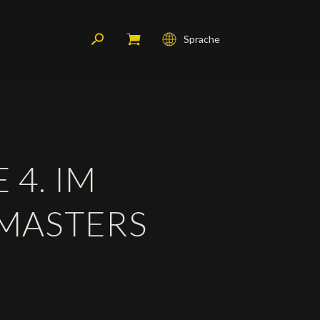
Sprache
Français
English
Deutsch
 4. IM
 MASTERS