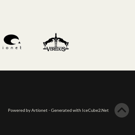
Powered by Artionet
-
Generated with IceCube2.Net