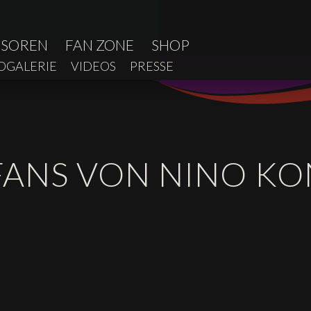
NSOREN
FAN ZONE
SHOP
OGALERIE
VIDEOS
PRESSE
 FANS VON NINO K