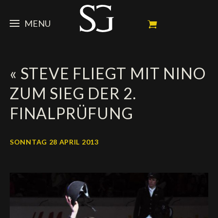
MENU
STEVE
« STEVE FLIEGT MIT NINO
NEWS
Porträt
ZUM SIEG DER 2.
Erfolge
PFERDE
News
FINALPRÜFUNG
Ambassador
Dossiers
SPONSOREN
Meine Turnierpferde
Kalender
In memorium
SONNTAG 28 APRIL 2013
FAN ZONE
Mäzene
Fotogalerie
Zuchthengst
Sponsoren
SHOP
Autogramm
Nächste Turniere
Resultate
Videos
Partner
Social Newsroom
Français
Presse
English