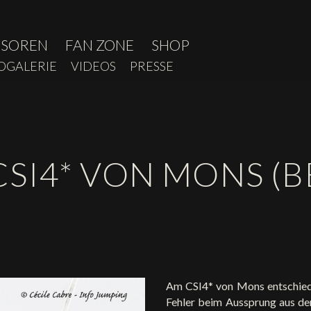
NSOREN
FAN ZONE
SHOP
OGALERIE
VIDEOS
PRESSE
SI4* VON MONS (B
Am CSI4* von Mons entschied
Fehler beim Aussprung aus de