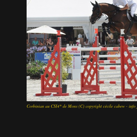
Corbinian au CSI4* de Mons (C) copyright cécile cabew - info