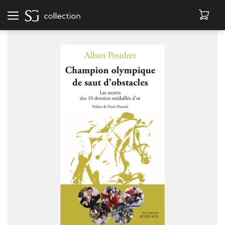
Afficher
la
navigation
MÜTZEN
BÜCHER
LEDERWAREN
ACCESSOIRES
AUSVERKAUF