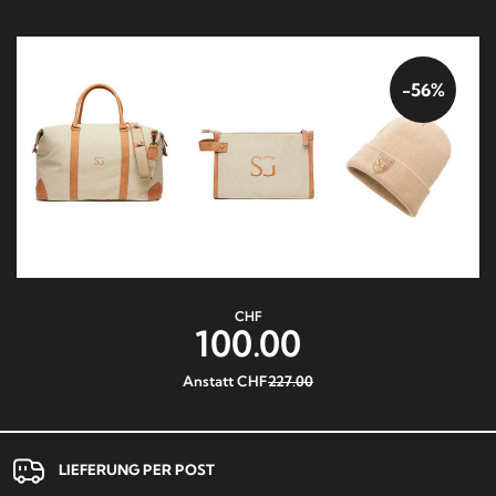
-56%
CHF
100.00
Anstatt CHF
227.00
LIEFERUNG PER POST