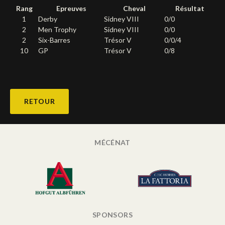
Rang
Epreuves
Cheval
Résultat
Deutsch
1
Derby
Sidney VIII
0/0
2
Men Trophy
Sidney VIII
0/0
2
Six-Barres
Trésor V
0/0/4
10
GP
Trésor V
0/8
RETOUR
MÉCÉNAT
SPONSORS