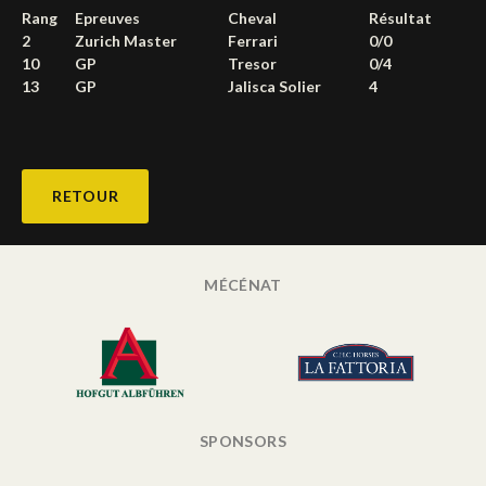
Rang
Epreuves
Cheval
Résultat
Deutsch
2
Zurich Master
Ferrari
0/0
10
GP
Tresor
0/4
13
GP
Jalisca Solier
4
RETOUR
MÉCÉNAT
SPONSORS