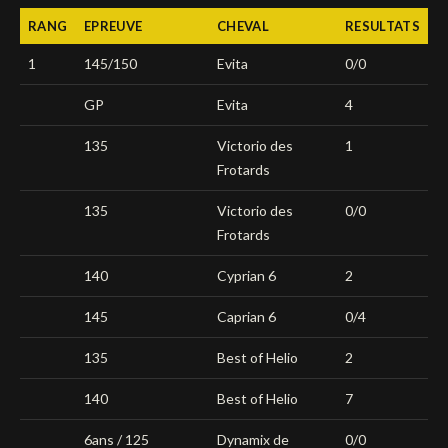
RANG
EPREUVE
CHEVAL
RESULTATS
Deutsch
1
145/150
Evita
0/0
GP
Evita
4
135
Victorio des
1
Frotards
135
Victorio des
0/0
Frotards
140
Cyprian 6
2
145
Caprian 6
0/4
135
Best of Helio
2
140
Best of Helio
7
6ans / 125
Dynamix de
0/0