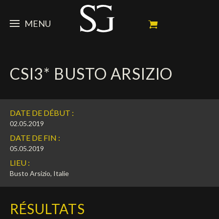
MENU
STEVE
CSI3* BUSTO ARSIZIO
ACTUALITÉ
Portrait
Palmarès
CHEVAUX
News
DATE DE DÉBUT :
Ambassadeur
Dossiers
SPONSORS
Mes chevaux de concours
02.05.2019
DATE DE FIN :
Calendrier
En souvenir de
FAN ZONE
Propriétaires
05.05.2019
LIEU :
Galeries photos
Etalon reproducteur
Sponsors officiels
SHOP
Autographes
Prochains concours
Busto Arsizio, Italie
Résultats
Vidéos
Partenaires officiels
Social Newsroom
Français
RÉSULTATS
Contacts médias
English