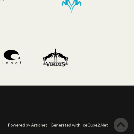
Powered by Artionet
-
Generated with IceCube2.Net