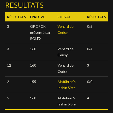
RESULTATS
Deutsch
RÉSULTATS
EPREUVE
CHEVAL
RÉSULTATS
3
GP CPCK
Venard de
0/5
présenté par
Cerisy
ROLEX
3
160
Venard de
0/4
Cerisy
12
160
Venard de
3
Cerisy
2
155
Albführen's
0/0
Iashin Sitte
5
160
Albführen's
4
Iashin Sitte