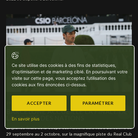
Ce site utilise des cookies à des fins de statistiques,
d’optimisation et de marketing ciblé. En poursuivant votre
visite sur cette page, vous acceptez l’utilisation des
cookies aux fins énoncées ci-dessus.
29 SEPTEMBRE 2022
ACCEPTER
PARAMÉTRER
BARCELONE ACCUEILLE LA FINALE DE
LA COUPE DES NATIONS
En savoir plus
La grande finale de la Coupe des Nations aura lieu à Barcelone du
29 septembre au 2 octobre, sur la magnifique piste du Real Club