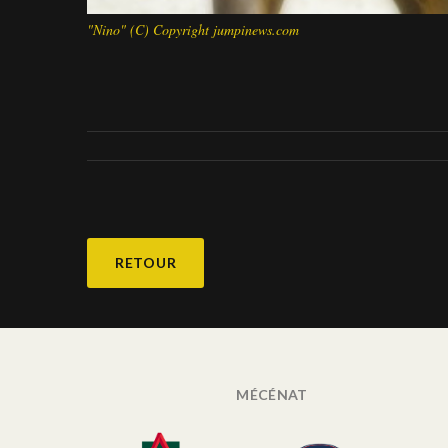
"Nino" (C) Copyright jumpinews.com
RETOUR
MÉCÉNAT