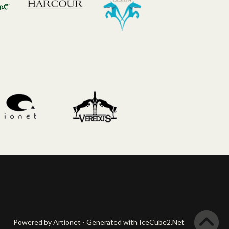
Powered by Artionet
-
Generated with IceCube2.Net