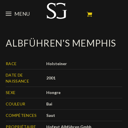
MENU
STEVE
ALBFÜHREN'S MEMPHIS
ACTUALITÉ
Portrait
Palmarès
CHEVAUX
News
RACE
Holsteiner
Ambassadeur
Dossiers
SPONSORS
Mes chevaux de concours
DATE DE
2001
NAISSANCE
Calendrier
En souvenir de
FAN ZONE
Propriétaires
SEXE
Hongre
Galeries photos
Etalon reproducteur
Sponsors officiels
SHOP
Autographes
Prochains concours
COULEUR
Bai
Résultats
Vidéos
Partenaires officiels
Social Newsroom
Français
COMPÉTENCES
Saut
Contacts médias
English
PROPRIÉTAIRE
Hofgut Albführen Gmbh