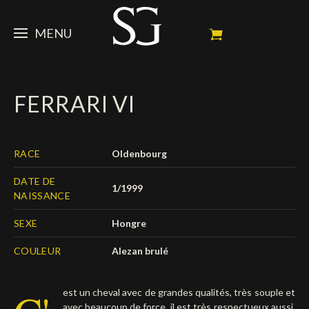
MENU
STEVE
FERRARI VI
ACTUALITÉ
Portrait
Palmarès
CHEVAUX
News
RACE
Oldenbourg
Ambassadeur
Dossiers
SPONSORS
Mes chevaux de concours
DATE DE
1/1999
NAISSANCE
Calendrier
En souvenir de
FAN ZONE
Propriétaires
SEXE
Hongre
Galeries photos
Etalon reproducteur
Sponsors officiels
SHOP
Autographes
Prochains concours
COULEUR
Alezan brulé
Résultats
Vidéos
Partenaires officiels
Social Newsroom
Français
est un cheval avec de grandes qualités, très souple et
Contacts médias
English
avec beaucoup de force, il est très respectueux aussi,