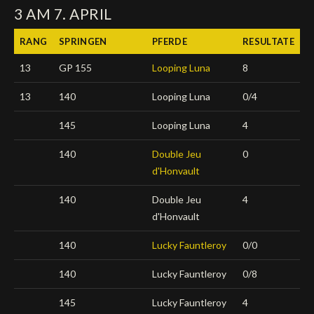
3 AM 7. APRIL
Deutsch
RANG
SPRINGEN
PFERDE
RESULTATE
13
GP 155
Looping Luna
8
13
140
Looping Luna
0/4
145
Looping Luna
4
140
Double Jeu
0
d'Honvault
140
Double Jeu
4
d'Honvault
140
Lucky Fauntleroy
0/0
140
Lucky Fauntleroy
0/8
145
Lucky Fauntleroy
4