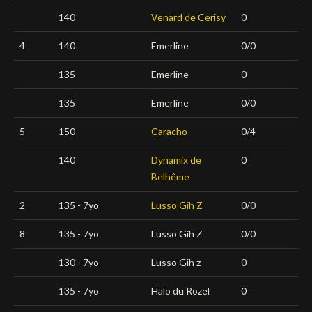
140
Venard de Cerisy
0
4
140
Emerline
0/0
135
Emerline
0
135
Emerline
0/0
5
150
Caracho
0/4
140
Dynamix de
0
Belhême
2
135 - 7yo
Lusso Gih Z
0/0
8
135 - 7yo
Lusso Gih Z
0/0
130 - 7yo
Lusso Gih z
0
135 - 7yo
Halo du Rozel
0