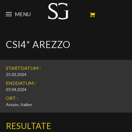
MENU
STEVE
CSI4* AREZZO
NEWS
Porträt
Erfolge
PFERDE
News
STARTDATUM :
Ambassador
Dossiers
SPONSOREN
Meine Turnierpferde
25.03.2024
ENDDATUM :
Kalender
In memorium
FAN ZONE
Mäzene
07.04.2024
ORT :
Fotogalerie
Zuchthengst
Sponsoren
SHOP
Autogramm
Nächste Turniere
Arezzo, Italien
Resultate
Videos
Partner
Social Newsroom
Français
RESULTATE
Presse
English