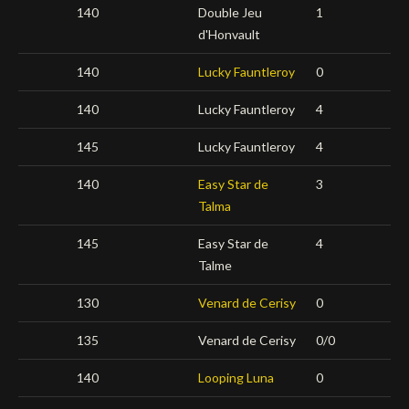
140
Double Jeu
1
d'Honvault
140
Lucky Fauntleroy
0
140
Lucky Fauntleroy
4
145
Lucky Fauntleroy
4
140
Easy Star de
3
Talma
145
Easy Star de
4
Talme
130
Venard de Cerisy
0
135
Venard de Cerisy
0/0
140
Looping Luna
0