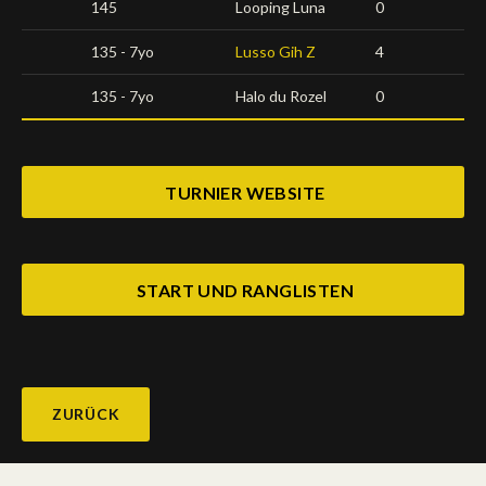
145
Looping Luna
0
135 - 7yo
Lusso Gih Z
4
135 - 7yo
Halo du Rozel
0
TURNIER WEBSITE
START UND RANGLISTEN
ZURÜCK