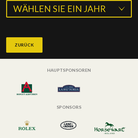
WÄHLEN SIE EIN JAHR
ZURÜCK
HAUPTSPONSOREN
SPONSORS