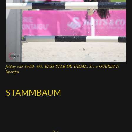
friday csi3 1m50; 448, EASY STAR DE TALMA, Steve GUERDAT;
Sportfot
STAMMBAUM