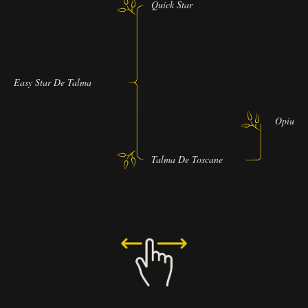
Quick Star
Easy Star De Talma
Opium 
Talma De Toscane