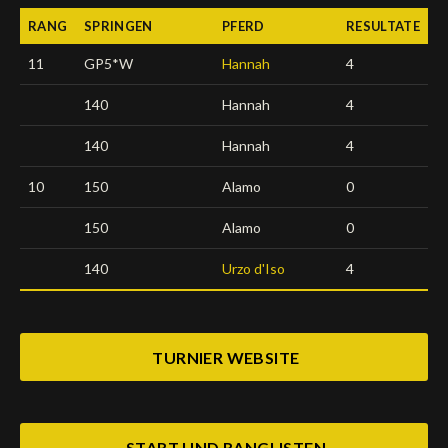
RANG
SPRINGEN
PFERD
RESULTATE
Deutsch
11
GP5*W
Hannah
4
140
Hannah
4
140
Hannah
4
10
150
Alamo
0
150
Alamo
0
140
Urzo d'Iso
4
TURNIER WEBSITE
START UND RANGLISTEN