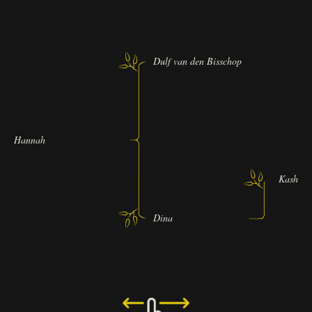
Dulf van den Bisschop
Hannah
Kashmir 
Dina