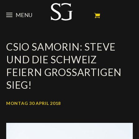
MENU
STEVE
CSIO SAMORIN: STEVE
NEWS
Porträt
UND DIE SCHWEIZ
Erfolge
PFERDE
News
FEIERN GROSSARTIGEN
Ambassador
Dossiers
SPONSOREN
Meine Turnierpferde
SIEG!
Kalender
In memorium
FAN ZONE
Mäzene
MONTAG 30 APRIL 2018
Fotogalerie
Zuchthengst
Sponsoren
SHOP
Autogramm
Nächste Turniere
Resultate
Videos
Partner
Social Newsroom
Français
Presse
English