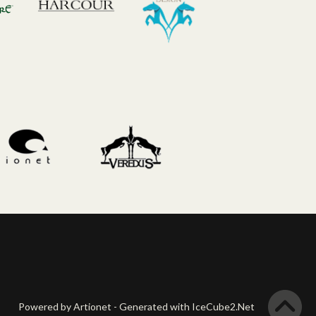
Powered by Artionet
-
Generated with IceCube2.Net