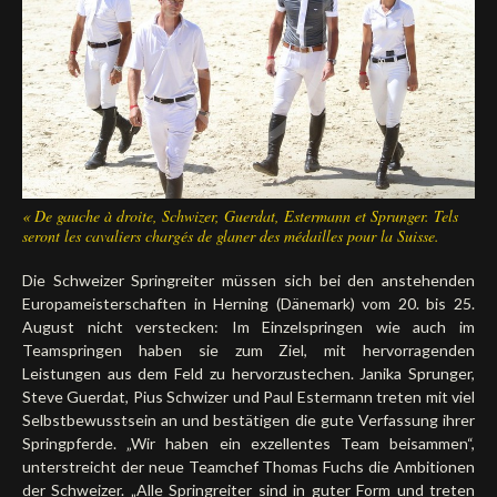
Deutsch
« De gauche à droite, Schwizer, Guerdat, Estermann et Sprunger. Tels
seront les cavaliers chargés de glaner des médailles pour la Suisse.
Die Schweizer Springreiter müssen sich bei den anstehenden
Europameisterschaften in Herning (Dänemark) vom 20. bis 25.
August nicht verstecken: Im Einzelspringen wie auch im
Teamspringen haben sie zum Ziel, mit hervorragenden
Leistungen aus dem Feld zu hervorzustechen. Janika Sprunger,
Steve Guerdat, Pius Schwizer und Paul Estermann treten mit viel
Selbstbewusstsein an und bestätigen die gute Verfassung ihrer
Springpferde. „Wir haben ein exzellentes Team beisammen“,
unterstreicht der neue Teamchef Thomas Fuchs die Ambitionen
der Schweizer. „Alle Springreiter sind in guter Form und treten