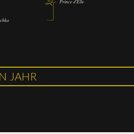
Prince d'Elle
schka
IN JAHR