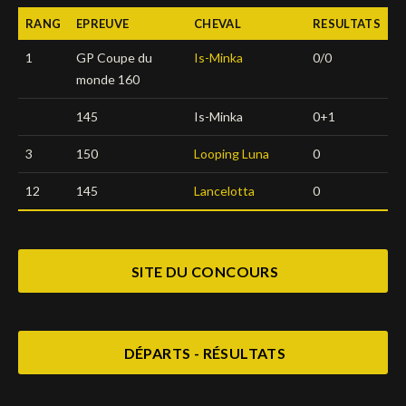
RANG
EPREUVE
CHEVAL
RESULTATS
Deutsch
1
GP Coupe du
Is-Minka
0/0
monde 160
145
Is-Minka
0+1
3
150
Looping Luna
0
12
145
Lancelotta
0
SITE DU CONCOURS
DÉPARTS - RÉSULTATS