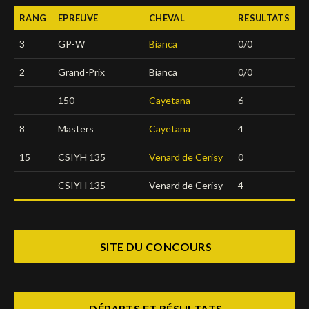
RANG
EPREUVE
CHEVAL
RESULTATS
Deutsch
3
GP-W
Bianca
0/0
2
Grand-Prix
Bianca
0/0
150
Cayetana
6
8
Masters
Cayetana
4
15
CSIYH 135
Venard de Cerisy
0
CSIYH 135
Venard de Cerisy
4
SITE DU CONCOURS
DÉPARTS ET RÉSULTATS