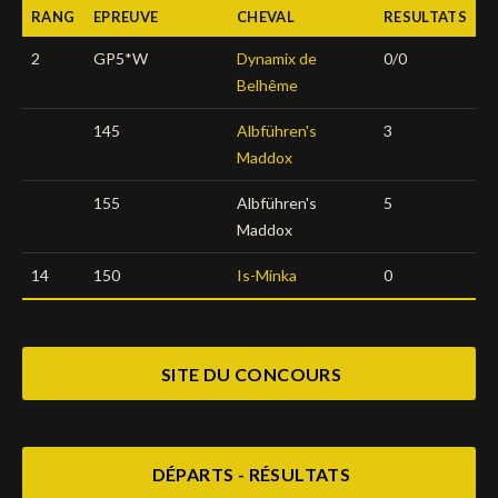
RANG
EPREUVE
CHEVAL
RESULTATS
Deutsch
2
GP5*W
Dynamix de
0/0
Belhême
145
Albführen's
3
Maddox
155
Albführen's
5
Maddox
14
150
Is-Minka
0
SITE DU CONCOURS
DÉPARTS - RÉSULTATS