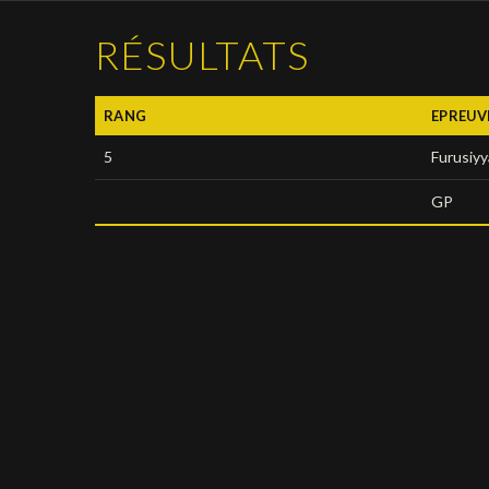
RÉSULTATS
RANG
EPREUV
5
Furusiy
GP