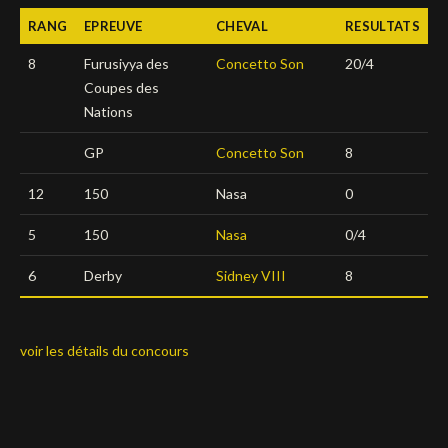
RANG
EPREUVE
CHEVAL
RESULTATS
Deutsch
8
Furusiyya des
Concetto Son
20/4
Coupes des
Nations
GP
Concetto Son
8
12
150
Nasa
0
5
150
Nasa
0/4
6
Derby
Sidney VIII
8
voir les détails du concours