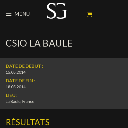
MENU
STEVE
CSIO LA BAULE
ACTUALITÉ
Portrait
Palmarès
CHEVAUX
News
DATE DE DÉBUT :
Ambassadeur
Dossiers
SPONSORS
Mes chevaux de concours
15.05.2014
DATE DE FIN :
Calendrier
En souvenir de
FAN ZONE
Propriétaires
18.05.2014
LIEU :
Galeries photos
Etalon reproducteur
Sponsors officiels
SHOP
Autographes
Prochains concours
La Baule, France
Résultats
Vidéos
Partenaires officiels
Social Newsroom
Français
RÉSULTATS
Contacts médias
English