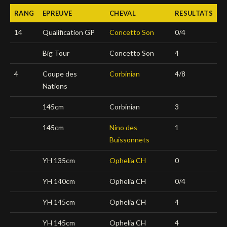
RANG
EPREUVE
CHEVAL
RESULTATS
Deutsch
14
Qualification GP
Concetto Son
0/4
Big Tour
Concetto Son
4
4
Coupe des
Corbinian
4/8
Nations
145cm
Corbinian
3
145cm
Nino des
1
Buissonnets
YH 135cm
Ophelia CH
0
YH 140cm
Ophelia CH
0/4
YH 145cm
Ophelia CH
4
YH 145cm
Ophelia CH
4