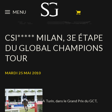
MENU
STEVE
CSI***** MILAN, 3E ÉTAPE
ACTUALITÉ
Portrait
DU GLOBAL CHAMPIONS
Palmarès
CHEVAUX
News
TOUR
Ambassadeur
Dossiers
SPONSORS
Mes chevaux de concours
Calendrier
En souvenir de
MARDI 25 MAI 2010
FAN ZONE
Propriétaires
Galeries photos
Etalon reproducteur
Sponsors officiels
SHOP
Autographes
Prochains concours
Résultats
Vidéos
Partenaires officiels
Social Newsroom
Français
A Turin, dans le Grand Prix du GCT,
Contacts médias
English