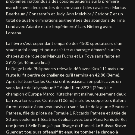
problèmes inattendus à des couples aguerris sur la première
manche avec deux chutes des chevaux et des cavaliers : Markus
Deutsch
Beerbaum / Constantin et Judy-Ann Melchior / Caridor Z et un
total de quatre éliminations augmentées des abandons de Tina
Lund avec Adante et de l’expérimenté Lars Nieberg avec
Loreana.
La fièvre s’est cependant emparée des 4500 spectateurs d’un
stade archi-complet pour assister au barrage démarré sur les
chapeaux de roue par Markus Fuchs et La Toya sans faute en
39’72 (et 4ème au final)
Le Belge Ludo Philippaerts releva le défi avec Kira 111 mais une
faute lui fit perdre ce challenge qu’il termina en 42’88 (8ème).
Après lui Juan Carlos Garcia enthousiasma son public avec un
sans faute de l’olympique SF Albin III en 39’34 (2ème). Le
champion d’Europe Marco Kütscher mit malheureusement deux
barres à terre avec Controe (10ème) mais les supporters italiens
furent ensuite à nouveau ravis du sans faute de la jeune Beatrice
Patrese, fille du pilote de Formule 1 Riccardo Patrese et âgée de
20 ans seulement. Beatrise évoluait avec Loro Piana Fanix de Rol,
une jument Selle Français par Rivage du Poncel.
Le Suisse Steve
Guerdat toujours offensif fit ensuite tomber le chrono à