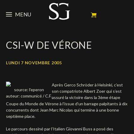
MENU
STEVE
CSI-W DE VÉRONE
ACTUALITÉ
Portrait
Palmarès
CHEVAUX
News
LUNDI 7 NOVEMBRE 2005
Ambassadeur
Dossiers
SPONSORS
Mes chevaux de concours
Après Gerco Schröder à Helsinki, c’est
Calendrier
En souvenir de
FAN ZONE
Propriétaires
source: l'eperon
son compatriote Albert Zoer qui s’est
auteur: communicé / C.F.
assuré la victoire dans la 3ème étape
Galeries photos
Etalon reproducteur
Sponsors officiels
SHOP
Autographes
Prochains concours
Coupe du Monde de Vérone à l’issue d’un barrage palpitants à dix
concurrents dont Jean Marc Nicolas qui termine à une bonne
Résultats
Vidéos
Partenaires officiels
Social Newsroom
Français
septième place.
Contacts médias
English
Le parcours dessiné par l’Italien Giovanni Buss a posé des