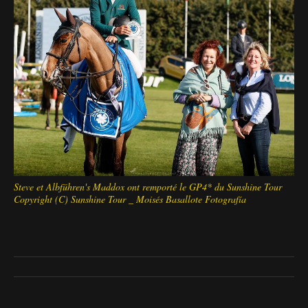
Steve et Albführen's Maddox ont remporté le GP4* du Sunshine Tour
Copyright (C) Sunshine Tour _ Moisés Basallote Fotografía