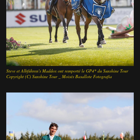
Steve et Albführen's Maddox ont remporté le GP4* du Sunshine Tour
Copyright (C) Sunshine Tour _ Moisés Basallote Fotografía