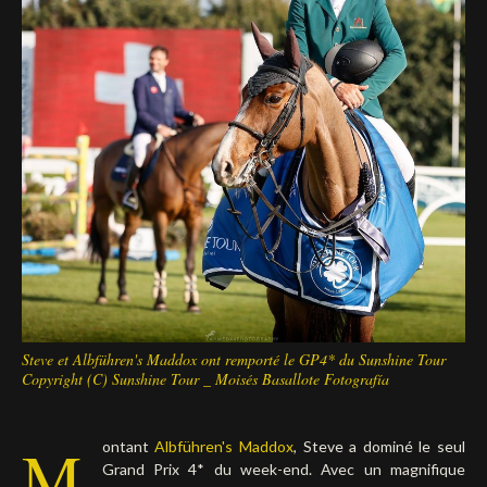
Deutsch
Steve et Albführen's Maddox ont remporté le GP4* du Sunshine Tour
Copyright (C) Sunshine Tour _ Moisés Basallote Fotografía
M
ontant
Albführen's Maddox
, Steve a dominé le seul
Grand Prix 4* du week-end. Avec un magnifique