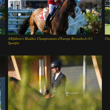
Albführen's Maddox Championnats d'Europe Riesenbeck (C)
Cha
Sportfot