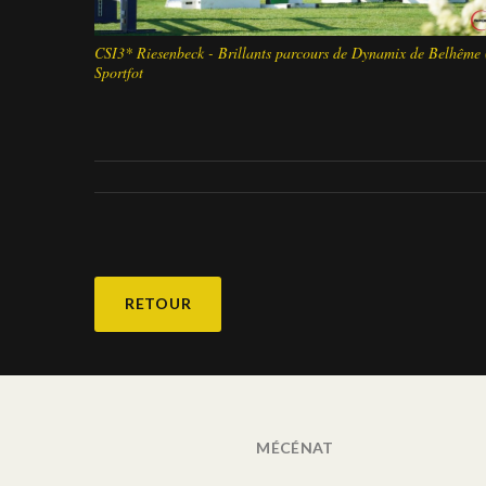
CSI3* Riesenbeck - Brillants parcours de Dynamix de Belhême 
Sportfot
RETOUR
MÉCÉNAT