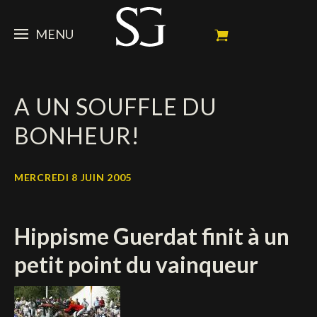
MENU
STEVE
A UN SOUFFLE DU
ACTUALITÉ
Portrait
BONHEUR!
Palmarès
CHEVAUX
News
Ambassadeur
Dossiers
SPONSORS
Mes chevaux de concours
MERCREDI 8 JUIN 2005
Calendrier
En souvenir de
FAN ZONE
Propriétaires
Hippisme Guerdat finit à un
Galeries photos
Etalon reproducteur
Sponsors officiels
SHOP
Autographes
Prochains concours
petit point du vainqueur
Résultats
Vidéos
Partenaires officiels
Social Newsroom
Français
Contacts médias
English