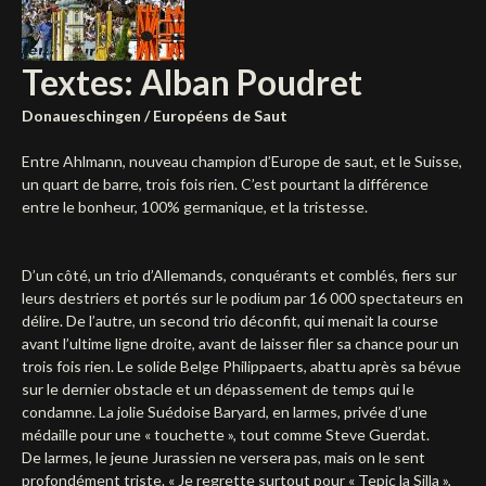
Deutsch
Textes: Alban Poudret
Donaueschingen /
Européens de Saut
Entre Ahlmann, nouveau champion d’Europe de saut, et le Suisse,
un quart de barre, trois fois rien. C’est pourtant la différence
entre le bonheur, 100% germanique, et la tristesse.
D’un côté, un trio d’Allemands, conquérants et comblés, fiers sur
leurs destriers et portés sur le podium par 16 000 spectateurs en
délire. De l’autre, un second trio déconfit, qui menait la course
avant l’ultime ligne droite, avant de laisser filer sa chance pour un
trois fois rien. Le solide Belge Philippaerts, abattu après sa bévue
sur le dernier obstacle et un dépassement de temps qui le
condamne. La jolie Suédoise Baryard, en larmes, privée d’une
médaille pour une « touchette », tout comme Steve Guerdat.
De larmes, le jeune Jurassien ne versera pas, mais on le sent
profondément triste. « Je regrette surtout pour « Tepic la Silla »,